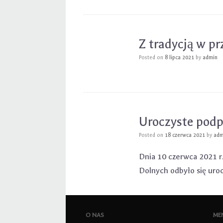
Z tradycją w pr
Posted on
8 lipca 2021
by
admin
Uroczyste pod
Posted on
18 czerwca 2021
by
adm
Dnia 10 czerwca 2021 r
Dolnych odbyło się ur
O NAS
ME