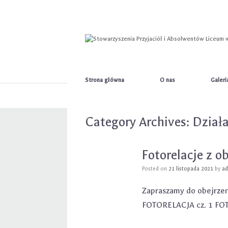
Skip
to
content
Strona główna
O nas
Galeri
Category Archives:
Dział
Fotorelacje z o
Posted on
21 listopada 2021
by
a
Zapraszamy do obejrzeni
FOTORELACJA cz. 1 FO