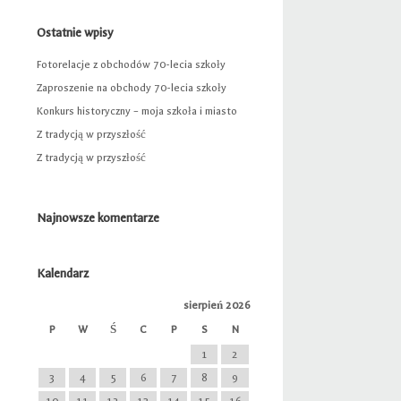
Ostatnie wpisy
Fotorelacje z obchodów 70-lecia szkoły
Zaproszenie na obchody 70-lecia szkoły
Konkurs historyczny – moja szkoła i miasto
Z tradycją w przyszłość
Z tradycją w przyszłość
Najnowsze komentarze
Kalendarz
sierpień 2026
P
W
Ś
C
P
S
N
1
2
3
4
5
6
7
8
9
10
11
12
13
14
15
16