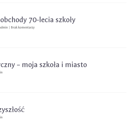
 obchody 70-lecia szkoły
admin
|
Brak komentarzy
czny – moja szkoła i miasto
in
zyszłość
in