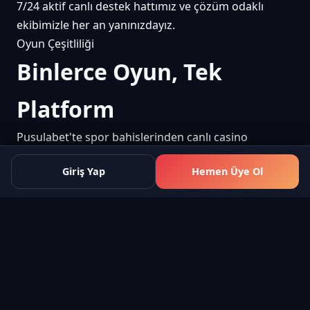
7/24 aktif canlı destek hattımız ve çözüm odaklı
ekibimizle her an yanınızdayız.
Oyun Çeşitliliği
Binlerce Oyun, Tek
Platform
Pusulabet'te spor bahislerinden canlı casino
masalarına, crash games'ten e-spor bahislerine
Giriş Yap
Hemen Üye Ol
kadar geniş bir yelpazede oyun seçenekleri sizi
bekliyor.
⚽
Spor Bahisleri