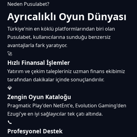
Neden Pusulabet?
Ayrıcalıklı Oyun Dünyası
Türkiye'nin en köklü platformlarından biri olan
Pusulabet, kullanıcılarına sunduğu benzersiz
avantajlarla fark yaratıyor.
🚀
Hızlı Finansal İşlemler
Yatırım ve çekim talepleriniz uzman finans ekibimiz
tarafından dakikalar içinde sonuçlandırılır.
💎
Zengin Oyun Kataloğu
Pragmatic Play'den NetEnt'e, Evolution Gaming'den
Ezugi'ye en iyi sağlayıcılar tek çatı altında.
📞
Profesyonel Destek