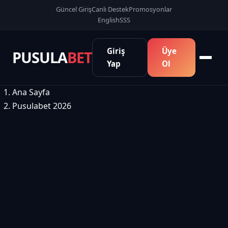
Güncel Giriş
Canlı Destek
Promosyonlar
English
SSS
Giriş
Üye
PUSULA
BET
Yap
Ol
Ana Sayfa
Pusulabet 2026