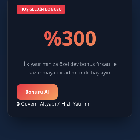
HOŞ GELDIN BONUSU
%300
İlk yatırımınıza özel dev bonus fırsatı ile
kazanmaya bir adım önde başlayın.
Bonusu Al
🔒 Güvenli Altyapı
⚡ Hızlı Yatırım