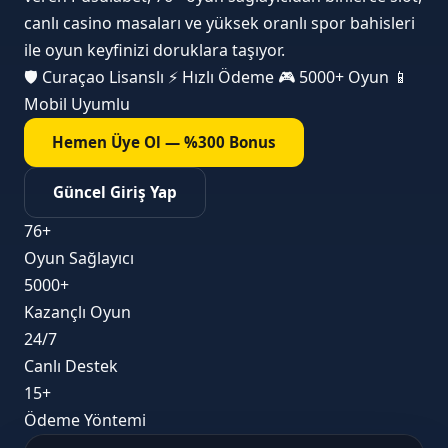
canlı casino masaları ve yüksek oranlı spor bahisleri
ile oyun keyfinizi doruklara taşıyor.
🛡️
Curaçao Lisanslı
⚡
Hızlı Ödeme
🎮
5000+ Oyun
📱
Mobil Uyumlu
Hemen Üye Ol — %300 Bonus
Güncel Giriş Yap
76+
Oyun Sağlayıcı
5000+
Kazançlı Oyun
24/7
Canlı Destek
15+
Ödeme Yöntemi